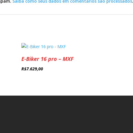
r spam.
Saiba como seus dados em comentários são processados
E-Biker 16 pro – MXF
R$
7.629,00