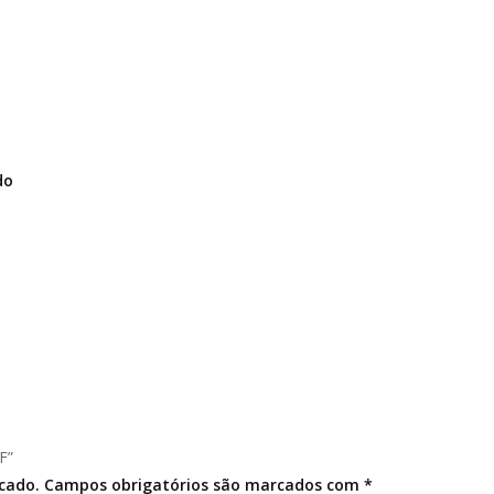
do
F”
icado.
Campos obrigatórios são marcados com
*