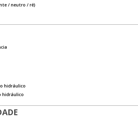
te / neutro / ré)
ncia
o
o hidráulico
 hidráulico
DADE