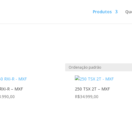
Produtos
Qu
RXI-R – MXF
250 TSX 2T – MXF
3.990,00
R$
34.999,00