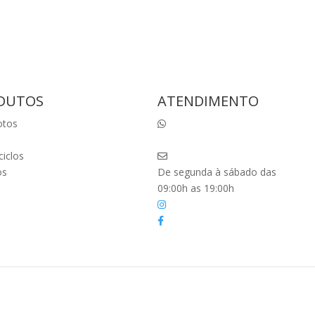
DUTOS
ATENDIMENTO
otos
(41) 98803-9438
📞
(41) 98803-9438
ciclos
vendas@ktminimotos.com.br
os
De segunda à sábado das
09:00h as 19:00h