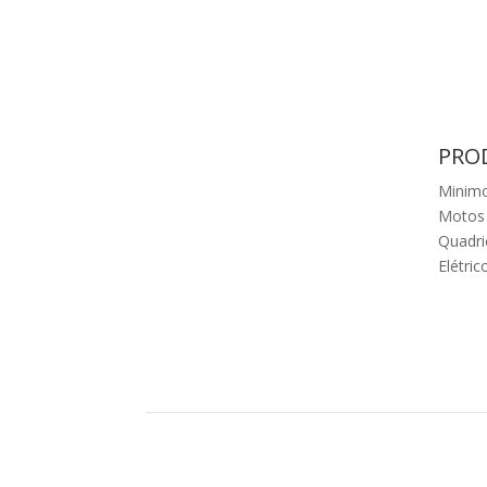
PRO
Minim
Motos
Quadri
Elétric