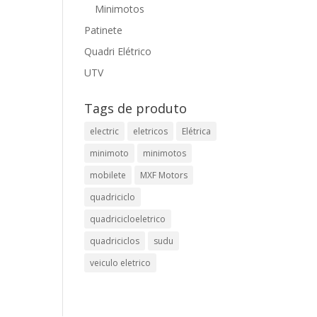
Minimotos
Patinete
Quadri Elétrico
UTV
Tags de produto
electric
eletricos
Elétrica
minimoto
minimotos
mobilete
MXF Motors
quadriciclo
quadricicloeletrico
quadriciclos
sudu
veiculo eletrico