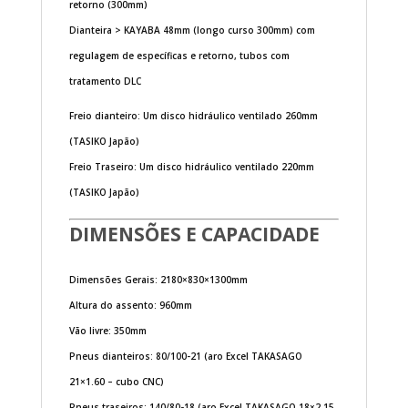
retorno (300mm)
Dianteira > KAYABA 48mm (longo curso 300mm) com
regulagem de específicas e retorno, tubos com
tratamento DLC
Freio dianteiro: Um disco hidráulico ventilado 260mm
(TASIKO Japão)
Freio Traseiro: Um disco hidráulico ventilado 220mm
(TASIKO Japão)
DIMENSÕES E CAPACIDADE
Dimensões Gerais: 2180×830×1300mm
Altura do assento: 960mm
Vão livre: 350mm
Pneus dianteiros: 80/100-21 (aro Excel TAKASAGO
21×1.60 – cubo CNC)
Pneus traseiros: 140/80-18 (aro Excel TAKASAGO 18×2.15