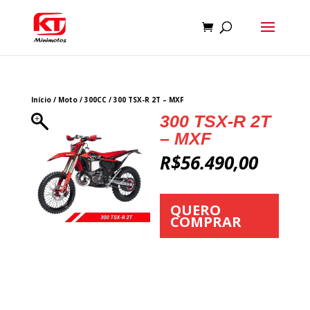
Início
/
Moto
/
300CC
/ 300 TSX-R 2T – MXF
300 TSX-R 2T
– MXF
R$
56.490,00
QUERO
COMPRAR