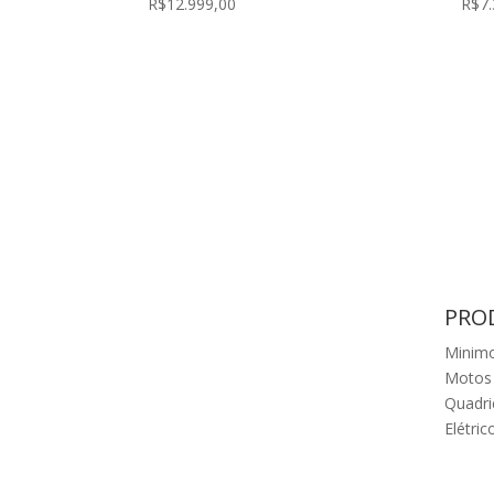
R$
12.999,00
R$
7
PRO
Minim
Motos
Quadri
Elétric