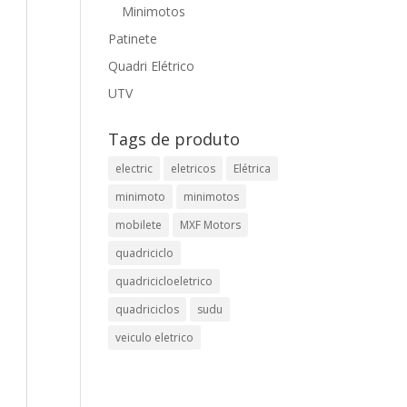
Minimotos
Patinete
Quadri Elétrico
UTV
Tags de produto
electric
eletricos
Elétrica
minimoto
minimotos
mobilete
MXF Motors
quadriciclo
quadricicloeletrico
quadriciclos
sudu
veiculo eletrico