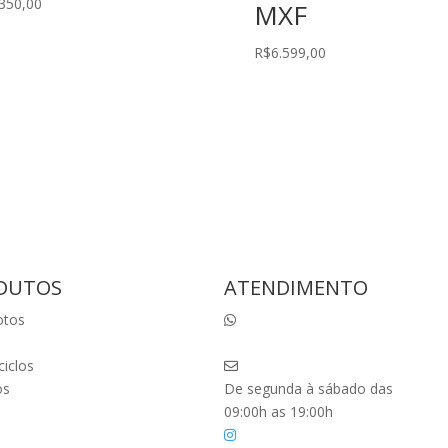
.350,00
MXF
R$
6.599,00
DUTOS
ATENDIMENTO
otos
(41) 98803-9438
📞
(41) 98803-9438
ciclos
vendas@ktminimotos.com.br
os
De segunda à sábado das
09:00h as 19:00h