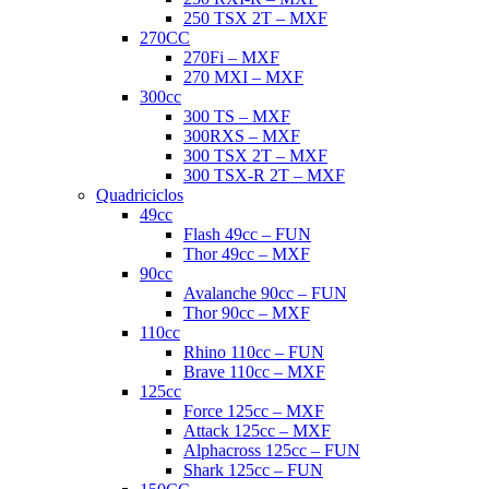
250 TSX 2T – MXF
270CC
270Fi – MXF
270 MXI – MXF
300cc
300 TS – MXF
300RXS – MXF
300 TSX 2T – MXF
300 TSX-R 2T – MXF
Quadriciclos
49cc
Flash 49cc – FUN
Thor 49cc – MXF
90cc
Avalanche 90cc – FUN
Thor 90cc – MXF
110cc
Rhino 110cc – FUN
Brave 110cc – MXF
125cc
Force 125cc – MXF
Attack 125cc – MXF
Alphacross 125cc – FUN
Shark 125cc – FUN