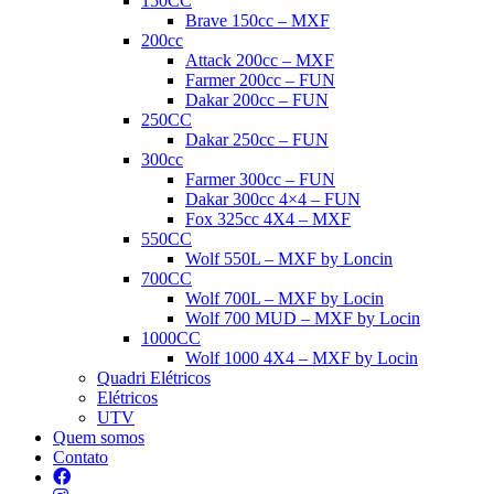
150CC
Brave 150cc – MXF
200cc
Attack 200cc – MXF
Farmer 200cc – FUN
Dakar 200cc – FUN
250CC
Dakar 250cc – FUN
300cc
Farmer 300cc – FUN
Dakar 300cc 4×4 – FUN
Fox 325cc 4X4 – MXF
550CC
Wolf 550L – MXF by Loncin
700CC
Wolf 700L – MXF by Locin
Wolf 700 MUD – MXF by Locin
1000CC
Wolf 1000 4X4 – MXF by Locin
Quadri Elétricos
Elétricos
UTV
Quem somos
Contato