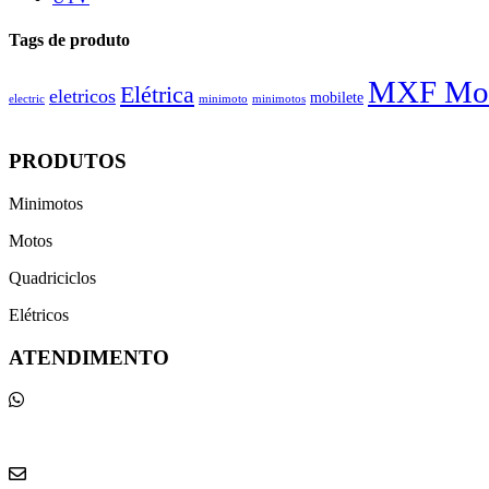
Tags de produto
MXF Mot
Elétrica
eletricos
mobilete
electric
minimoto
minimotos
PRODUTOS
Minimotos
Motos
Quadriciclos
Elétricos
ATENDIMENTO
(41) 98803-9438
📞
(41) 98803-9438
vendas@ktminimotos.com.br