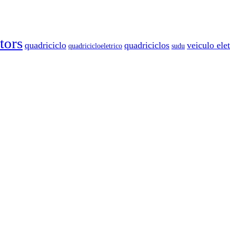
ors
quadriciclo
quadriciclos
veiculo elet
quadricicloeletrico
sudu