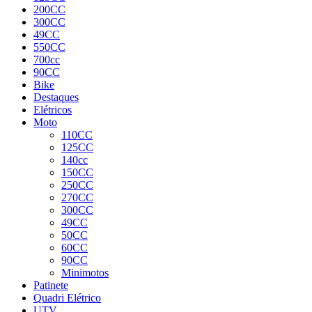
200CC
300CC
49CC
550CC
700cc
90CC
Bike
Destaques
Elétricos
Moto
110CC
125CC
140cc
150CC
250CC
270CC
300CC
49CC
50CC
60CC
90CC
Minimotos
Patinete
Quadri Elétrico
UTV