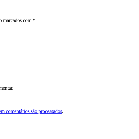
ão marcados com
*
mentar.
em comentários são processados
.