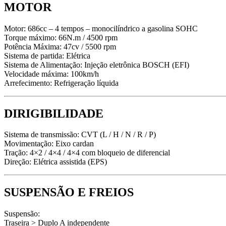
MOTOR
Motor: 686cc – 4 tempos – monocilíndrico a gasolina SOHC
Torque máximo: 66N.m / 4500 rpm
Potência Máxima: 47cv / 5500 rpm
Sistema de partida: Elétrica
Sistema de Alimentação: Injeção eletrônica BOSCH (EFI)
Velocidade máxima: 100km/h
Arrefecimento: Refrigeração líquida
DIRIGIBILIDADE
Sistema de transmissão: CVT (L / H / N / R / P)
Movimentação: Eixo cardan
Tração: 4×2 / 4×4 / 4×4 com bloqueio de diferencial
Direção: Elétrica assistida (EPS)
SUSPENSÃO E FREIOS
Suspensão:
Traseira > Duplo A independente