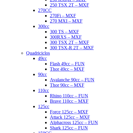
250 TSX 2T – MXF
270CC
270Fi – MXF
270 MXI – MXF
300cc
300 TS – MXF
300RXS – MXF
300 TSX 2T – MXF
300 TSX-R 2T – MXF
Quadriciclos
49cc
Flash 49cc – FUN
Thor 49cc – MXF
90cc
Avalanche 90cc – FUN
Thor 90cc – MXF
110cc
Rhino 110cc – FUN
Brave 110cc – MXF
125cc
Force 125cc – MXF
Attack 125cc – MXF
Alphacross 125cc – FUN
Shark 125cc – FUN