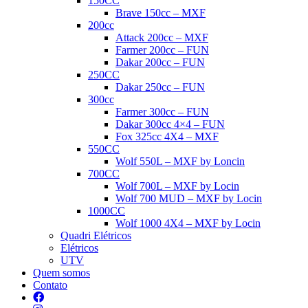
150CC
Brave 150cc – MXF
200cc
Attack 200cc – MXF
Farmer 200cc – FUN
Dakar 200cc – FUN
250CC
Dakar 250cc – FUN
300cc
Farmer 300cc – FUN
Dakar 300cc 4×4 – FUN
Fox 325cc 4X4 – MXF
550CC
Wolf 550L – MXF by Loncin
700CC
Wolf 700L – MXF by Locin
Wolf 700 MUD – MXF by Locin
1000CC
Wolf 1000 4X4 – MXF by Locin
Quadri Elétricos
Elétricos
UTV
Quem somos
Contato