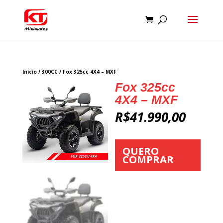
Início
/
300CC
/ Fox 325cc 4X4 – MXF
Fox 325cc
4X4 – MXF
R$
41.990,00
QUERO
COMPRAR