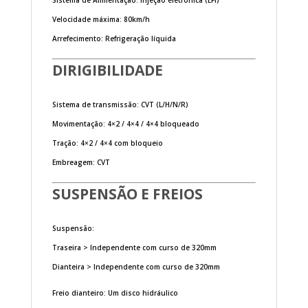
Sistema de Alimentação: Injeção eletrônica (EFI)
Velocidade máxima: 80km/h
Arrefecimento: Refrigeração líquida
DIRIGIBILIDADE
Sistema de transmissão: CVT (L/H/N/R)
Movimentação: 4×2 / 4×4 / 4×4 bloqueado
Tração: 4×2 / 4×4 com bloqueio
Embreagem: CVT
SUSPENSÃO E FREIOS
Suspensão:
Traseira > Independente com curso de 320mm
Dianteira > Independente com curso de 320mm
Freio dianteiro: Um disco hidráulico