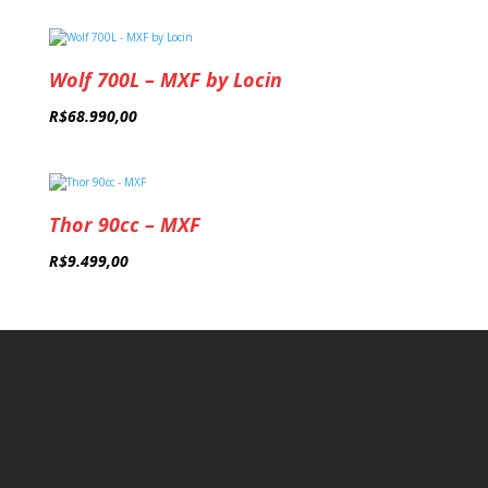
Wolf 700L – MXF by Locin
R$
68.990,00
Thor 90cc – MXF
R$
9.499,00