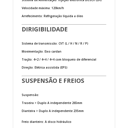
Sistema de Alimentação: Injeção eletrônica BOSCH (EFI)
Velocidade máxima: 120km/h
Arrefecimento: Refrigeração líquida a óleo
DIRIGIBILIDADE
Sistema de transmissão: CVT (L / H / N / R / P)
Movimentação: Eixo cardan
Tração: 4×2 / 4×4 / 4×4 com bloqueio de diferencial
Direção: Elétrica assistida (EPS)
SUSPENSÃO E FREIOS
Suspensão:
Traseira > Duplo A independente 265mm
Dianteira > Duplo A independente 235mm
Freio dianteiro: A disco hidráulico