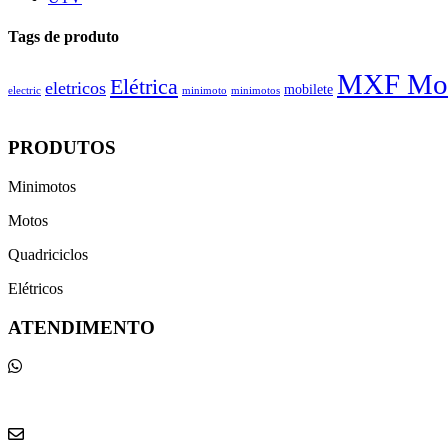
Tags de produto
MXF Mot
Elétrica
eletricos
mobilete
electric
minimoto
minimotos
PRODUTOS
Minimotos
Motos
Quadriciclos
Elétricos
ATENDIMENTO
(41) 98803-9438
📞
(41) 98803-9438
vendas@ktminimotos.com.br