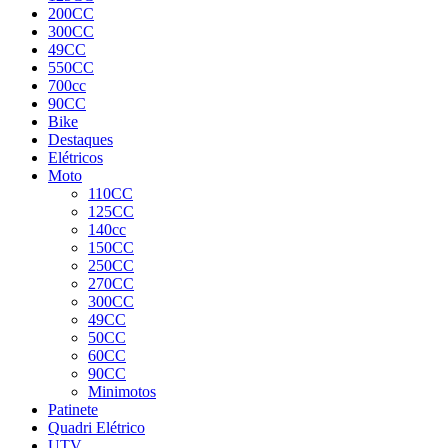
200CC
300CC
49CC
550CC
700cc
90CC
Bike
Destaques
Elétricos
Moto
110CC
125CC
140cc
150CC
250CC
270CC
300CC
49CC
50CC
60CC
90CC
Minimotos
Patinete
Quadri Elétrico
UTV