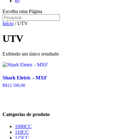
Escolha uma Página
Início
/ UTV
UTV
Exibindo um único resultado
Shark Eletric – MXF
R$
12.599,00
Categorias de produto
1000CC
110CC
125CC