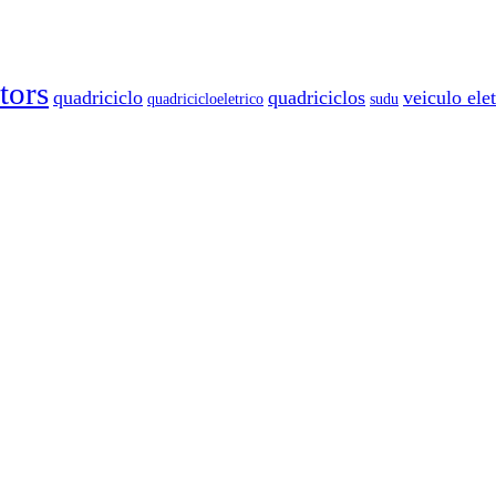
ors
quadriciclo
quadriciclos
veiculo elet
quadricicloeletrico
sudu