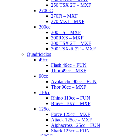
250 TSX 2T – MXF
270CC
270Fi – MXF
270 MXI – MXF
300cc
300 TS – MXF
300RXS – MXF
300 TSX 2T – MXF
300 TSX-R 2T – MXF
Quadriciclos
49cc
Flash 49cc – FUN
Thor 49cc – MXF
90cc
Avalanche 90cc – FUN
Thor 90cc – MXF
110cc
Rhino 110cc – FUN
Brave 110cc – MXF
125cc
Force 125cc – MXF
Attack 125cc – MXF
Alphacross 125cc – FUN
Shark 125cc – FUN