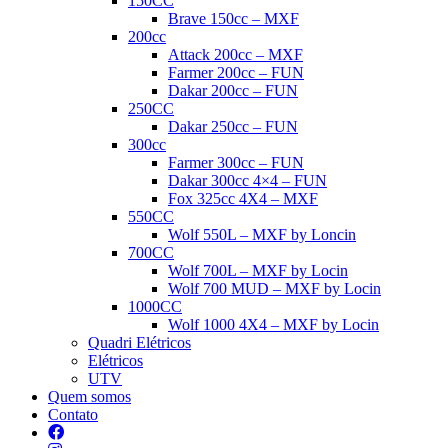
150CC
Brave 150cc – MXF
200cc
Attack 200cc – MXF
Farmer 200cc – FUN
Dakar 200cc – FUN
250CC
Dakar 250cc – FUN
300cc
Farmer 300cc – FUN
Dakar 300cc 4×4 – FUN
Fox 325cc 4X4 – MXF
550CC
Wolf 550L – MXF by Loncin
700CC
Wolf 700L – MXF by Locin
Wolf 700 MUD – MXF by Locin
1000CC
Wolf 1000 4X4 – MXF by Locin
Quadri Elétricos
Elétricos
UTV
Quem somos
Contato