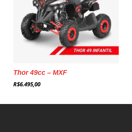
Thor 49cc – MXF
R$
6.495,00