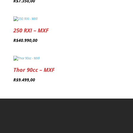
R$
7.350,00
250 RXI – MXF
R$
40.990,00
Thor 90cc – MXF
R$
9.499,00