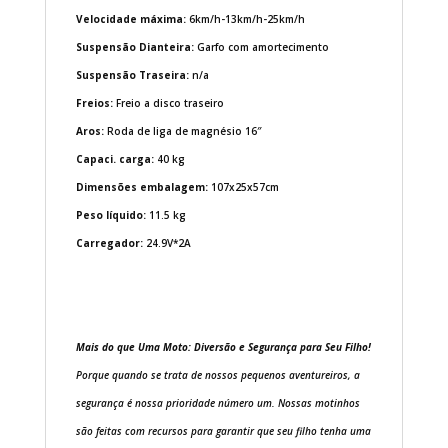
Velocidade máxima:
6km/h-13km/h-25km/h
Suspensão Dianteira:
Garfo com amortecimento
Suspensão Traseira:
n/a
Freios:
Freio a disco traseiro
Aros:
Roda de liga de magnésio 16″
Capaci. carga:
40 kg
Dimensões embalagem:
107x25x57cm
Peso líquido:
11.5 kg
Carregador:
24.9V*2A
Mais do que Uma Moto: Diversão e Segurança para Seu Filho!
Porque quando se trata de nossos pequenos aventureiros, a
segurança é nossa prioridade número um. Nossas motinhos
são feitas com recursos para garantir que seu filho tenha uma